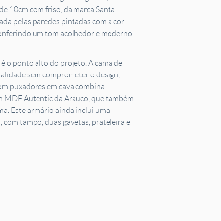
e 10cm com friso, da marca Santa
rçada pelas paredes pintadas com a cor
, conferindo um tom acolhedor e moderno
 é o ponto alto do projeto. A cama de
nalidade sem comprometer o design,
com puxadores em cava combina
 MDF Autentic da Arauco, que também
a. Este armário ainda inclui uma
, com tampo, duas gavetas, prateleira e