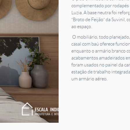
complementado por rodapés d
Luzia. A base neutra foi refo
“Broto de Feijão” da Suvinil
ao espaço.
O mobiliário, todo planejado,
casal com baú oferece funcio
enquanto o armário branco 
acabamentos amadeirados em
foram usados no painel da cam
estação de trabalho integrada
um armário aéreo.